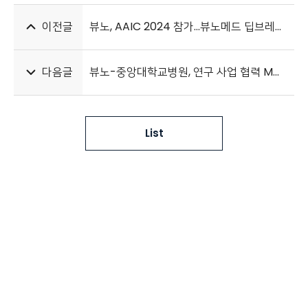
이전글
뷰노, AAIC 2024 참가…뷰노메드 딥브레인® 미국 공식 런칭
다음글
뷰노-중앙대학교병원, 연구 사업 협력 MOU 체결
List