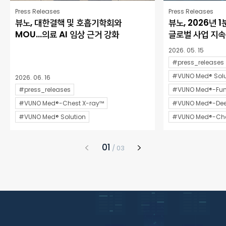
Press Releases
Press Releases
뷰노, 대한결핵 및 호흡기학회와
뷰노, 2026년 
MOU…의료 AI 임상 근거 강화
글로벌 사업 지속
2026. 05. 15
#press_releases
#VUNO Med® Solu
2026. 06. 16
#press_releases
#VUNO Med®-Fun
#VUNO Med®-Chest X-ray™
#VUNO Med®-De
#VUNO Med® Solution
#VUNO Med®-Che
1
/
3