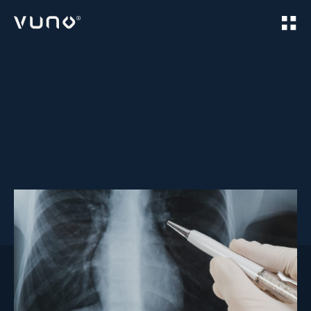
(주) 뷰노
Home
Products
VUNO Med
Chest X-ray