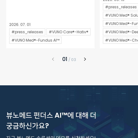
#press_releases
#VUNO Med® Solu
#VUNO Med®-Fun
2026. 07. 01
#press_releases
#VUNO Care®-Hativ®
#VUNO Med®-De
#VUNO Med®-Fundus AI™
#VUNO Med®-Che
1
/
3
뷰노메드 펀더스 AI™에 대해 더
궁금하신가요?