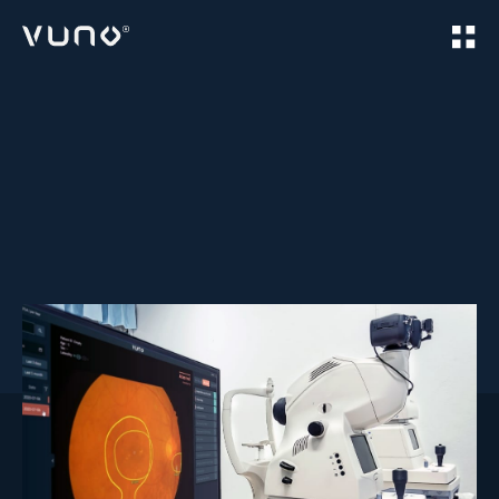
(주) 뷰노
Home
Products
VUNO Med
Fundus AI