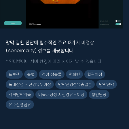
망막 질환 진단에 필수적인 주요 12가지 비정상
(Abnormality) 정보를 제공합니다.
* 인터넷이나 서버 환경에 따라 차이가 날 수 있습니다.
드루젠
출혈
경성 삼출물
면화반
혈관이상
녹내장성 시신경유두이상
망막신경섬유층결손
망막전막
맥락망막위축
비녹내장성 시신경유두이상
황반원공
유수신경섬유