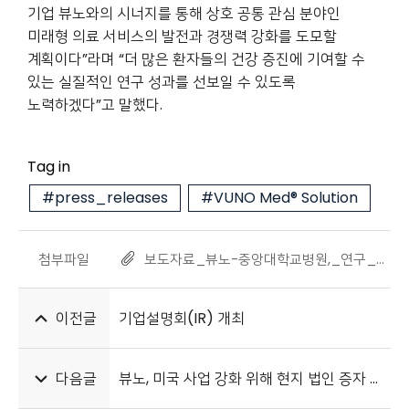
기업 뷰노와의 시너지를 통해 상호 공통 관심 분야인
미래형 의료 서비스의 발전과 경쟁력 강화를 도모할
계획이다”라며 “더 많은 환자들의 건강 증진에 기여할 수
있는 실질적인 연구 성과를 선보일 수 있도록
노력하겠다”고 말했다.
Tag in
#press_releases
#VUNO Med® Solution
첨부파일
보도자료_뷰노-중앙대학교병원,_연구_사업_협력_MOU_체결_20240716.pdf
이전글
기업설명회(IR) 개최
다음글
뷰노, 미국 사업 강화 위해 현지 법인 증자 결정