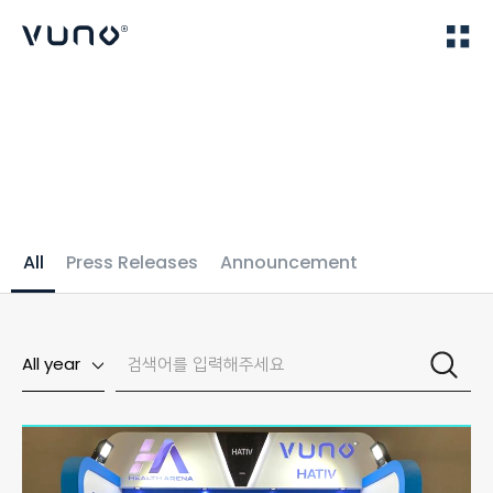
(주) 뷰노
Home
News
All
Press Releases
Announcement
All year