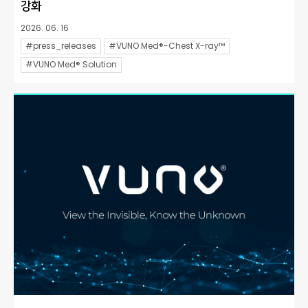
강화
2026. 06. 16
#press_releases
#VUNO Med®-Chest X-ray™
#VUNO Med® Solution