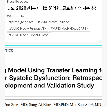
Press Releases
뷰노, 2026년 1분기 매출 61억원…글로벌 사업 지속 추진
2026. 05. 15
#press_releases
#VUNO Med® Solution
#VUNO Med®-Fundus AI™
#VUNO Med®-DeepCARS®
#VUNO Med®-Chest X-ray™