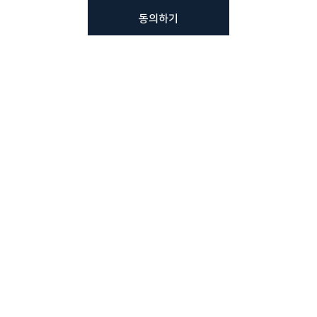
동의하기
뷰노메드 솔루션에 대해 더
궁금하신가요?
VUNO 팀에게 언제든지 연락주세요.
문의사항 남기기