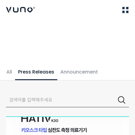
(주) 뷰노
Home
IR
All
Press Releases
Announcement