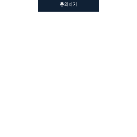
동의하기
뷰노메드 솔루션에 대해 더
궁금하신가요?
VUNO 팀에게 언제든지 연락주세요.
문의사항 남기기