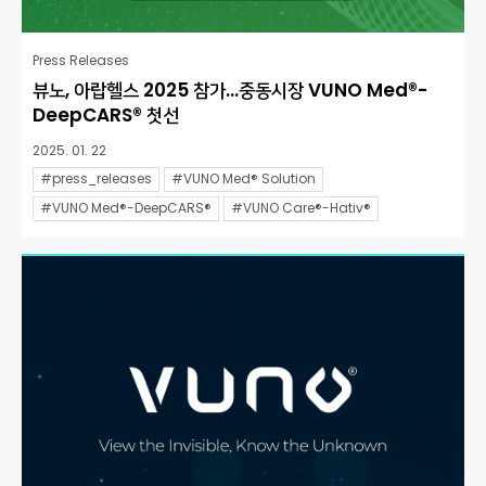
Press Releases
뷰노, 아랍헬스 2025 참가…중동시장 VUNO Med®-
DeepCARS® 첫선
2025. 01. 22
#press_releases
#VUNO Med® Solution
#VUNO Med®-DeepCARS®
#VUNO Care®-Hativ®