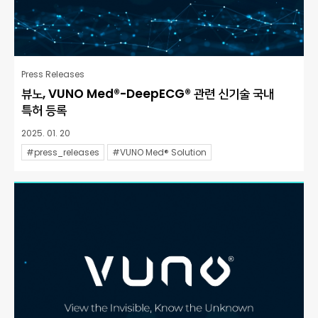
Press Releases
뷰노, VUNO Med®-DeepECG® 관련 신기술 국내
특허 등록
2025. 01. 20
#press_releases
#VUNO Med® Solution