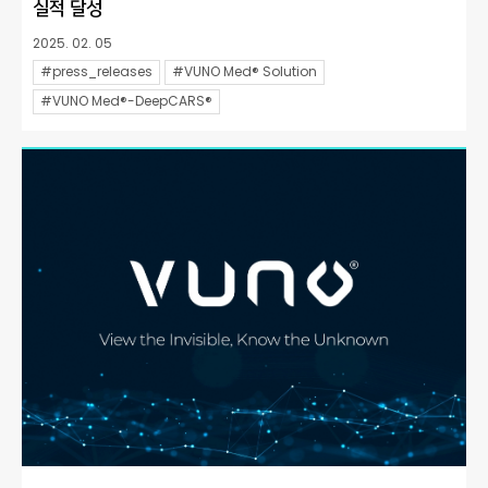
실적 달성
2025. 02. 05
#press_releases
#VUNO Med® Solution
#VUNO Med®-DeepCARS®