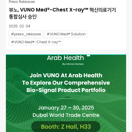
Press Releases
뷰노, VUNO Med®-Chest X-ray™ 혁신의료기기
통합심사 승인
2025. 02. 04
#press_releases
#VUNO Med® Solution
#VUNO Med®-Chest X-ray™