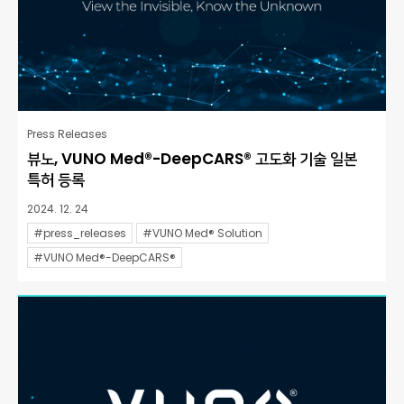
Press Releases
뷰노, VUNO Med®-DeepCARS® 고도화 기술 일본
특허 등록
2024. 12. 24
#press_releases
#VUNO Med® Solution
#VUNO Med®-DeepCARS®