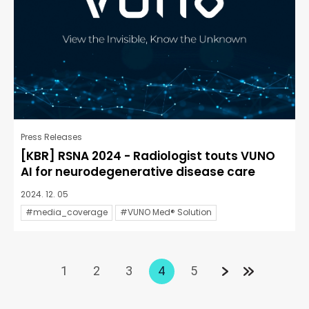
Press Releases
[KBR] RSNA 2024 - Radiologist touts VUNO
AI for neurodegenerative disease care
2024. 12. 05
#media_coverage
#VUNO Med® Solution
1
2
3
4
5