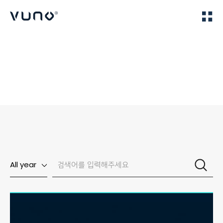
(주) 뷰노
Home
News
All year