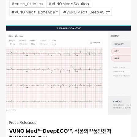
#press_releases
#VUNO Med® Solution
#VUNO Med®-BoneAge™
#VUNO Med®-Deep ASR™
Press Releases
VUNO Med®-DeepECG™, 식품의약품안전처