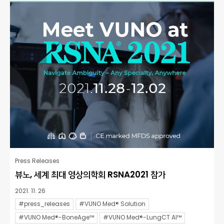
Press Releases
뷰노, 세계 최대 영상의학회 RSNA2021 참가
2021. 11. 26
#press_releases
#VUNO Med® Solution
#VUNO Med®-BoneAge™
#VUNO Med®-LungCT AI™