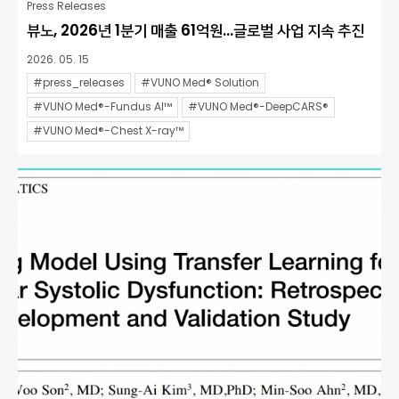
Press Releases
뷰노, 2026년 1분기 매출 61억원…글로벌 사업 지속 추진
2026. 05. 15
#press_releases
#VUNO Med® Solution
#VUNO Med®-Fundus AI™
#VUNO Med®-DeepCARS®
#VUNO Med®-Chest X-ray™