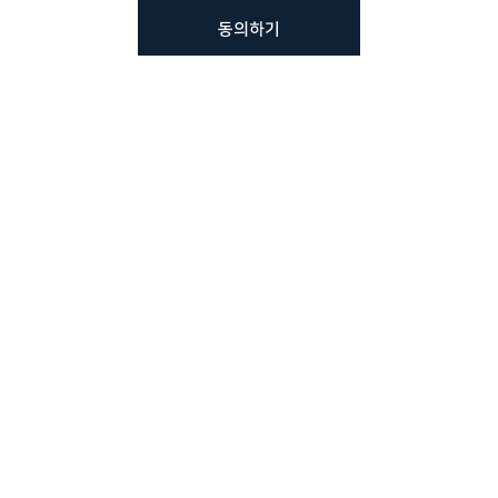
동의하기
뷰노메드 솔루션에 대해 더
궁금하신가요?
VUNO 팀에게 언제든지 연락주세요.
문의사항 남기기