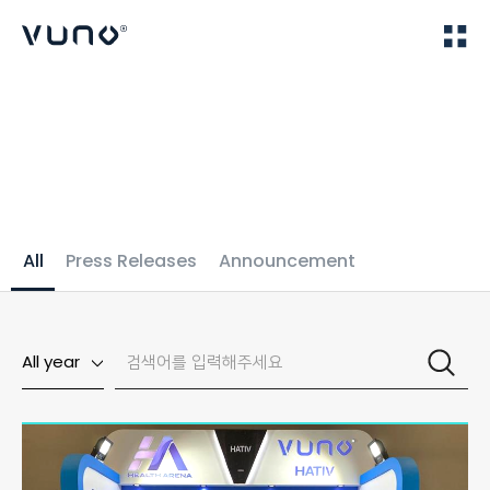
(주) 뷰노
Home
News
All
Press Releases
Announcement
All year