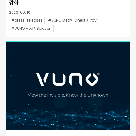
강화
2026. 06. 16
#press_releases
#VUNO Med®-Chest X-ray™
#VUNO Med® Solution