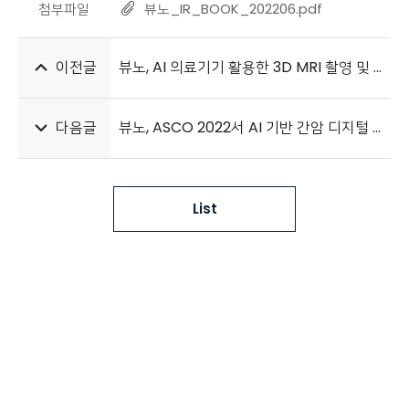
첨부파일
뷰노_IR_BOOK_202206.pdf
이전글
뷰노, AI 의료기기 활용한 3D MRI 촬영 및 판독 심평원 급여 인정
다음글
뷰노, ASCO 2022서 AI 기반 간암 디지털 바이오마커 연구 결과 발표
List