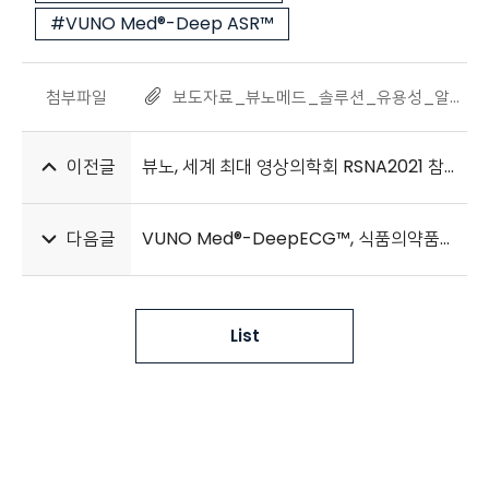
#VUNO Med®-Deep ASR™
첨부파일
보도자료_뷰노메드_솔루션_유용성_알리는_웨비나_개최_20211122.pdf
이전글
뷰노, 세계 최대 영상의학회 RSNA2021 참가
다음글
VUNO Med®-DeepECG™, 식품의약품안전처 혁신의료기기 지정
List