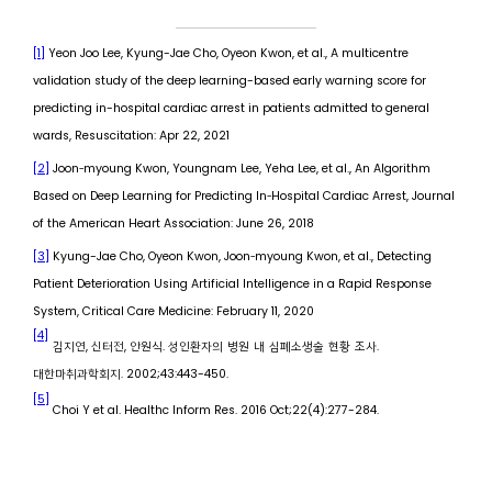
[1]
Yeon Joo Lee, Kyung-Jae Cho, Oyeon Kwon, et al., A multicentre
validation study of the deep learning-based early warning score for
predicting in-hospital cardiac arrest in patients admitted to general
wards, Resuscitation: Apr 22, 2021
[2]
Joon
‐
myoung Kwon, Youngnam Lee, Yeha Lee, et al., An Algorithm
Based on Deep Learning for Predicting In
‐
Hospital Cardiac Arrest, Journal
of the American Heart Association: June 26, 2018
[3]
Kyung-Jae Cho, Oyeon Kwon, Joon
‐
myoung Kwon, et al., Detecting
Patient Deterioration Using Artificial Intelligence in a Rapid Response
System, Critical Care Medicine: February 11, 2020
[4]
김지연
,
신터전
,
안원식
.
성인환자의
병원
내
심폐소생술
현황
조사
.
대한마취과학회지
. 2002;43:443-450.
[5]
Choi Y et al. Healthc Inform Res. 2016 Oct;22(4):277-284.