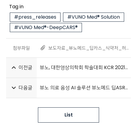
Tag in
#press_releases
#VUNO Med® Solution
#VUNO Med®-DeepCARS®
첨부파일
보도자료_뷰노메드_딥카스_식약처_허가_획득_210824.pdf
이전글
뷰노, 대한영상의학회 학술대회 KCR 2021 참가
다음글
뷰노 의료 음성 AI 솔루션 뷰노메드 딥ASR™, 부산대병원 도입
List