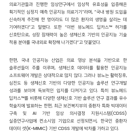
의료기관들과 진행한 임상연구에서 임상적 유효성을 입증해온
획기적인 심정지 예측 인공지능 의료기기”라며, “국내 병원 도입을
신속하게 추진해 한 명이라도 더 많은 환자의 생명을 살리는 데
기여하겠다”고 말했다. 또한 “이번 뷰노메드 딥카스™ 허가를
신호탄으로, 성장 잠재력이 높은 생체신호 기반의 인공지능 기술
적용 분야를 국내외로 확장해 나가겠다”고 덧붙였다.
한편, 국내 인공지능 산업은 의료 영상 분석을 기반으로 한
솔루션들이 주를 이루며, 생체신호 데이터를 활용한 인공지능
소프트웨어 개발은 상대적으로 많지 않다. 그러나 뷰노는 활력징후,
심전도 등 생체신호 기반의 다양한 인공지능 솔루션 연구개발
성과를 보이며 독보적인 입지를 다져가고 있다. 특히 뷰노메드
딥카스™를 비롯해 다양한 생체신호 기반 솔루션 연구 결과를 유수
학술지에 발표하는 한편, 최근 보건복지부의 중환자 특화 빅데이터
구축 및 AI 기반 임상 의사결정 지원시스템(CDSS)
실증연구사업에 컨소시엄 기업으로 선정되면서, 한국인 중환자
데이터 셋(K-MIMIC) 기반 CDSS 개발에 박차를 가하고 있다.