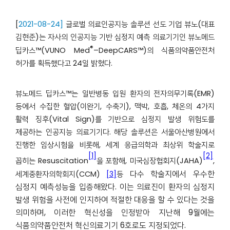
[
2021-08-24]
글로벌 의료인공지능 솔루션 선도 기업 뷰노(대표
김현준)는 자사의 인공지능 기반 심정지 예측 의료기기인 뷰노메드
®
딥카스™(VUNO Med
–DeepCARS™)의 식품의약품안전처
허가를 획득했다고 24일 밝혔다.
뷰노메드 딥카스™는 일반병동 입원 환자의 전자의무기록(EMR)
등에서 수집한 혈압(이완기, 수축기), 맥박, 호흡, 체온의 4가지
활력 징후(Vital Sign)를 기반으로 심정지 발생 위험도를
제공하는 인공지능 의료기기다. 해당 솔루션은 서울아산병원에서
진행한 임상시험을 비롯해, 세계 응급의학과 최상위 학술지로
[1]
[2]
꼽히는 Resuscitation
을 포함해, 미국심장협회지(JAHA)
,
다수 학술지에서 우수한
세계중환자의학회지(CCM)
등
[3]
심정지 예측성능을 입증해왔다.
이는 의료진이 환자의 심정지
발생 위험을 사전에 인지하여 적절한 대응을 할 수 있다는 것을
의미하며, 이러한 혁신성을 인정받아 지난해 9월에는
식품의약품안전처 혁신의료기기 6호로도 지정되었다.