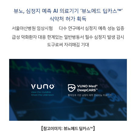
뷰노, 심정지 예측 AI 의료기기 ‘뷰노메드 딥카스™’
식약처 허가 획득
서울아산병원 임상시험 外 다수 연구에서 심정지 예측 성능 입증
급성 악화환자 대응 한계있는 일반병동서 필수 심정지 발생 감시
도구로써 자리매김 기대
[
참고이미지: 뷰노메드 딥카스
™
]