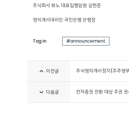
주식회사 뷰노 대표집행임원 김현준
명의개서대리인 국민은행 은행장
Tag in
#announcement
주식명의개서정지(주주명부
이전글
전자증권 전환 대상 주권 권
다음글