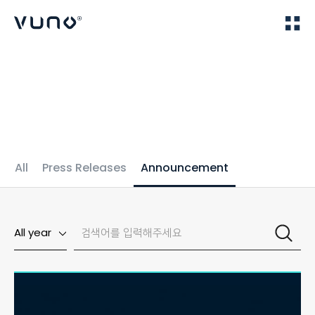
(주) 뷰노
Home
News
All
Press Releases
Announcement
All year