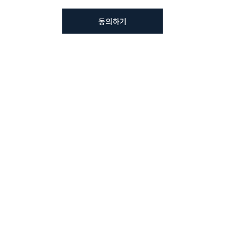
동의하기
뷰노메드 솔루션에 대해 더
궁금하신가요?
VUNO 팀에게 언제든지 연락주세요.
문의사항 남기기