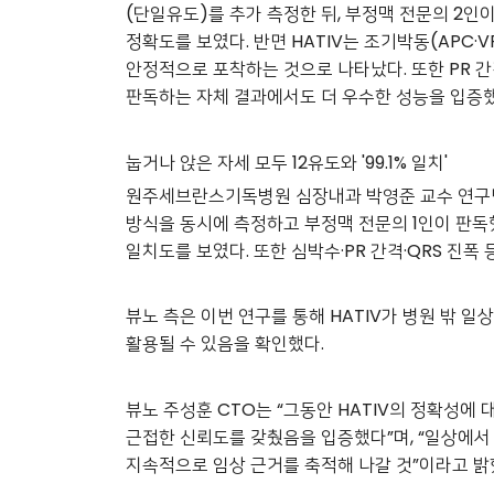
(단일유도)를 추가 측정한 뒤, 부정맥 전문의 2인이 
정확도를 보였다. 반면 HATIV는 조기박동(APC·V
안정적으로 포착하는 것으로 나타났다. 또한 PR 간
판독하는 자체 결과에서도 더 우수한 성능을 입증했
눕거나 앉은 자세 모두 12유도와 '99.1% 일치'
원주세브란스기독병원 심장내과 박영준 교수 연구팀과의
방식을 동시에 측정하고 부정맥 전문의 1인이 판독했다
일치도를 보였다. 또한 심박수·PR 간격·QRS 진
뷰노 측은 이번 연구를 통해
HATIV
가 병원 밖 일
활용될 수 있음을 확인했다.
뷰노 주성훈 CTO는 “그동안 HATIV의 정확성에
근접한 신뢰도를 갖췄음을 입증했다”며, “일상에서 
지속적으로 임상 근거를 축적해 나갈 것
”
이라고 밝