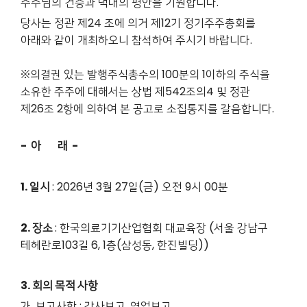
주주님의 건승과 댁내의 평안을 기원합니다.
당사는 정관 제24 조에 의거 제12기 정기주주총회를
아래와 같이 개최하오니 참석하여 주시기 바랍니다.
※의결권 있는 발행주식총수의 100분의 1이하의 주식을
소유한 주주에 대해서는 상법 제542조의4 및 정관
제26조 2항에 의하여 본 공고로 소집통지를 갈음합니다.
- 아 래 -
1. 일시
: 2026년 3월 27일(금) 오전 9시 00분
2. 장소
: 한국의료기기산업협회 대교육장 (서울 강남구
테헤란로103길 6, 1층(삼성동, 한진빌딩))
3. 회의 목적 사항
가. 보고사항 : 감사보고, 영업보고,