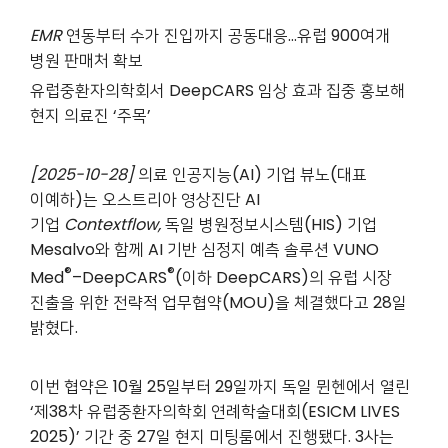
EMR
연동부터 수가 진입까지 공동대응…유럽 900여개
병원 판매처 확보
유럽중환자의학회서 DeepCARS 임상 효과 집중 홍보해
현지 의료진 ‘주목’
[2025-10-28]
의료 인공지능(AI) 기업 뷰노(대표
이예하)는 오스트리아 영상진단 AI
기업
Contextflow,
독일 병원정보시스템(HIS) 기업
Mesalvo와 함께 AI 기반 심정지 예측 솔루션 VUNO
®
®
Med
–DeepCARS
(이하 DeepCARS)의 유럽 시장
진출을 위한 전략적 업무협약(MOU)을 체결했다고 28일
밝혔다.
이번 협약은 10월 25일부터 29일까지 독일 뮌헨에서 열린
‘제38차 유럽중환자의학회 연례학술대회(ESICM LIVES
2025)’ 기간 중 27일 현지 미팅룸에서 진행됐다. 3사는