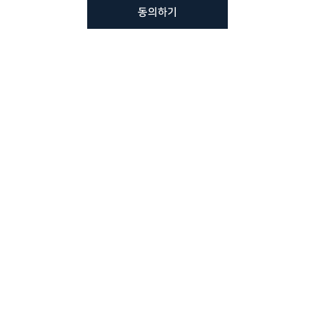
동의하기
뷰노메드 솔루션에 대해 더
궁금하신가요?
VUNO 팀에게 언제든지 연락주세요.
문의사항 남기기