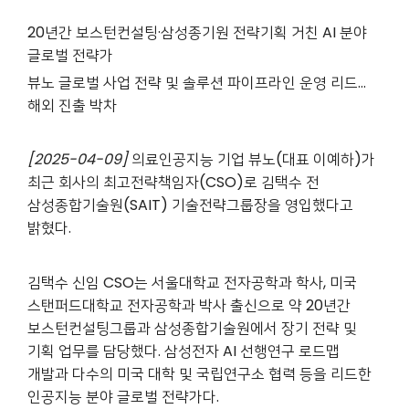
20
년간 보스턴컨설팅·삼성종기원 전략기획 거친 AI 분야
글로벌 전략가
뷰노 글로벌 사업 전략 및 솔루션 파이프라인 운영 리드…
해외 진출 박차
[2025-04-09]
의료인공지능 기업 뷰노(대표 이예하)가
최근 회사의 최고전략책임자(CSO)로 김택수 전
삼성종합기술원(SAIT) 기술전략그룹장을 영입했다고
밝혔다.
김택수 신임 CSO는 서울대학교 전자공학과 학사, 미국
스탠퍼드대학교 전자공학과 박사 출신으로 약 20년간
보스턴컨설팅그룹과 삼성종합기술원에서 장기 전략 및
기획 업무를 담당했다. 삼성전자 AI 선행연구 로드맵
개발과 다수의 미국 대학 및 국립연구소 협력 등을 리드한
인공지능 분야 글로벌 전략가다.