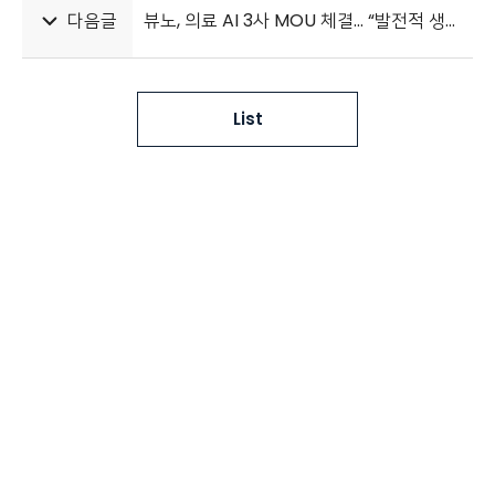
다음글
뷰노, 의료 AI 3사 MOU 체결… “발전적 생태계 구축 도모”
List