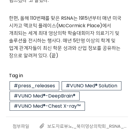
힘쓰겠다”
고
말했다.
한편, 올해 110번째를 맞은 RSNA는 1915년부터 매년 미국
시카고 맥코믹 플레이스(McCormick Place)에서
개최되는 세계 최대 영상의학 학술대회이자 의료기기 및
솔루션을 전시하는 행사다. 매년 5만명 이상의 학계 및
업계 관계자들이 최신 학문 성과와 산업 정보를 공유하는
장으로 알려져 있다.
(
끝
)
Tag in
#press_releases
#VUNO Med® Solution
#VUNO Med®-DeepBrain®
#VUNO Med®-Chest X-ray™
첨부파일
보도자료뷰노,_북미영상의학회_RSNA_2024_참가__20241128.pdf