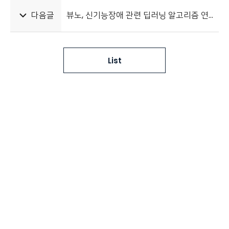
다음글
뷰노, 신기능장애 관련 딥러닝 알고리즘 연구 성과 국제학술지 네이처 자매지 게재
List