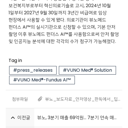
보건복지부로부터 혁신의료기술로 고시, 2024년 10월
1일부터 2027년 9월 30일까지 3년간 비급여로 임상
현장에서 사용할 수 있게 됐다. 의료기관이 뷰노메드
펀더스 AI™의 실시기관으로 신청할 수 있으며, 기본 안저
촬영 이후 뷰노메드 펀더스 AI™를 사용함으로써 안저 촬영
및 인공지능 분석에 대한 각각의 수가 청구가 가능해졌다.
Tag in
#press_releases
#VUNO Med® Solution
#VUNO Med®-Fundus AI™
첨부파일
뷰노_보도자료_안저영상_판독에서_딥러닝_기술의_임상적_유용성_연구_발표_20241104_1.pdf
이전글
뷰노, 3분기 매출 69억원… 7분기 연속 매출 증가