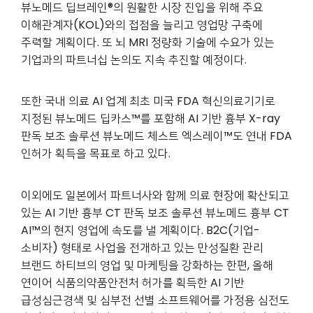
뷰노메드 딥브레인®의 원활한 시장 진입을 위해 주요
이해관계자(KOL)와의 접점을 늘리고 영업망 구축에
주력할 계획이다. 또 뇌 MRI 정량화 기술에 수요가 있는
기업과의 파트너십 논의도 지속 추진할 예정이다.
또한 국내 의료 AI 업계 최초 미국 FDA 혁신의료기기로
지정된 뷰노메드 딥카스™를 포함해 AI 기반 흉부 X-ray
판독 보조 솔루션 뷰노메드 체스트 엑스레이™도 연내 FDA
인허가 획득을 목표로 하고 있다.
이외에도 일본에서 파트너사와 함께 의료 현장에 확산되고
있는 AI 기반 흉부 CT 판독 보조 솔루션 뷰노메드 흉부 CT
AI™의 현지 영업에 속도를 낼 계획이다. B2C(기업-
소비자) 형태로 사업을 전개하고 있는 만성질환 관리
브랜드 하티브의 영업 및 마케팅을 강화하는 한편, 올해
연이어 식품의약품안전처 허가를 획득한 AI 기반
급성심근경색 및 심부전 선별 소프트웨어를 가정용 심전도