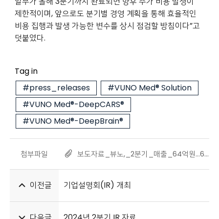
일부가 올해 3분기까지 완료되면 향후 추가 비용 발생이
제한적이며, 앞으로도 분기별 경영 계획을 통해 효율적인
비용 집행과 발생 가능한 변수를 상시 점검할 방침이다”
고
덧붙였다.
Tag in
#press_releases
#VUNO Med® Solution
#VUNO Med®-DeepCARS®
#VUNO Med®-DeepBrain®
첨부파일
보도자료_뷰노,_2분기_매출_64억원...6분기_연속_매출_증가_20240814.pdf
이전글
기업설명회(IR) 개최
다음글
2024년 2분기 IR 자료