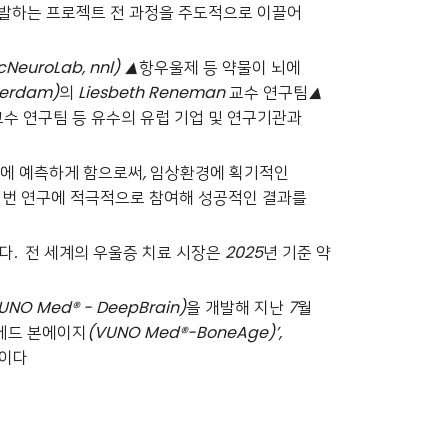
개발하는 프로젝트 전 과정을 주도적으로 이끌어
cNeuroLab, nnl) ▲
항우울제 등 약물이 뇌에
terdam)
의
Liesbeth Reneman
교수 연구팀
▲
교수 연구팀 등 유수의 유럽 기업 및 연구기관과
기에 예측하게 함으로써
,
임상환경에 획기적인
이번 연구에 적극적으로 참여해 성공적인 결과를
있다
.
전 세계의 우울증 치료 시장은
2025
년 기준 약
UNO Med® - DeepBrain)
을 개발해 지난
7
월
메드 본에이지
(VUNO Med®-BoneAge)’,
중이다