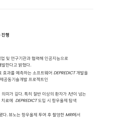
 진행
기업 및 연구기관과 협력해 인공지능으로
개발한다고 밝혔다
.
료 효과를 예측하는 소프트웨어
DEPREDICT
개발을
국제공동기술개발 프로젝트인
 의미가 깊다
.
특히 절반 이상의 환자가
1
년이 넘는
 치료에
DEPREDICT
도입 시 항우울제 탐색
정됐다
.
뷰노는 항우울제 투여 후 촬영한
MRI
에서