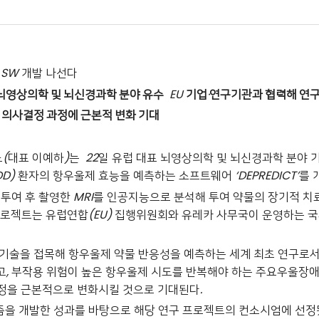
SW
개발 나선다
뇌영상의학 및 뇌신경과학 분야 유수
EU
기업
·
연구기관과 협력해 연구
 의사결정 과정에 근본적 변화 기대
노
(
대표 이예하
)
는
22
일 유럽 대표 뇌영상의학 및 뇌신경과학 분야 
DD)
환자의 항우울제 효능을 예측하는 소프트웨어
‘DEPREDICT’
를 
투여 후 촬영한
MRI
를 인공지능으로 분석해 투여 약물의 장기적 치
프로젝트는 유럽연합
(EU)
집행위원회와 유레카 사무국이 운영하는 
 기술을 접목해 항우울제 약물 반응성을 예측하는 세계 최초 연구로서
고
,
부작용 위험이 높은 항우울제 시도를 반복해야 하는 주요우울장애
결정을 근본적으로 변화시킬 것으로 기대된다
.
즘을 개발한 성과를 바탕으로 해당 연구 프로젝트의 컨소시엄에 선