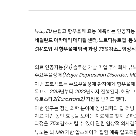
뷰노
, EU
손잡고 항우울제 효능 예측하는 인공지능
네덜란드 아카데믹 메디컬 센터
,
노르딕뉴로랩
등 
SW
도입 시 항우울제 탐색 과정
75%
감소
…
임상적
의료 인공지능
(AI)
솔루션 개발 기업 주식회사 뷰
주요우울장애
(Major Depression Disorder; M
이번 프로젝트는 주요우울장애 환자에게 항우울제 
목표로
2019
년부터
2022
년까지 진행된다
.
해당 
유로스타
2(Eurostars2)
지원을 받기도 했다
.
이번 연구는 정신 의학 분야에 영상의학과 딥 러닝
치료 기간 동안 효능을 보이는 치료제를 찾지 못하
과정을
75%
감소시킬 수 있어 관련 임상적 의사
뷰노는 뇌
MRI
기반 알츠하이머 질환 예측 알고리