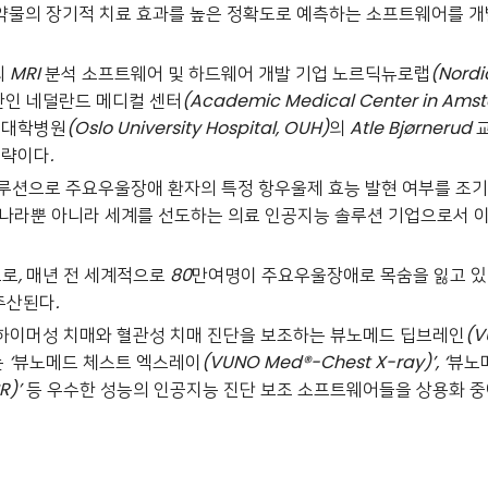
약물의 장기적 치료 효과를 높은 정확도로 예측하는 소프트웨어를 
뇌
MRI
분석 소프트웨어 및 하드웨어 개발 기업 노르딕뉴로랩
(Nordi
관인 네덜란드 메디컬 센터
(Academic Medical Center in Ams
 대학병원
(Oslo University Hospital, OUH)
의
Atle Bjørnerud
전략이다
.
루션으로 주요우울장애 환자의 특정 항우울제 효능 발현 여부를 조
나라뿐 아니라 세계를 선도하는 의료 인공지능 솔루션 기업으로서 
으로
,
매년 전 세계적으로
80
만여명이 주요우울장애로 목숨을 잃고 
추산된다
.
츠하이머성 치매와 혈관성 치매 진단을 보조하는 뷰노메드 딥브레인
(V
는
‘
뷰노메드 체스트 엑스레이
(VUNO Med®-Chest X-ray)’, ‘
뷰노
R)’
등 우수한 성능의 인공지능 진단 보조 소프트웨어들을 상용화 