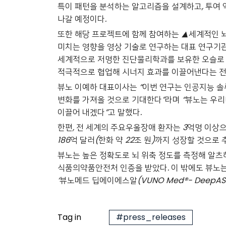
특이 패턴을 분석하는 알고리즘을 설계하고
,
투여 
나갈 예정이다
.
또한 해당 프로젝트에 함께 참여하는
▲
세계적인 
미치는 영향을 영상 기술로 연구하는 대표 연구기
세계적으로 저명한 진단물리학과를 보유한 오슬로
적극적으로 협업해 시너지 효과를 이끌어낸다는 
뷰노 이예하 대표이사는
“
이번 연구는 인공지능 솔
변화를 가져올 것으로 기대한다
”
라며
“
뷰노는 우리
이끌어 내겠다
”
고 말했다
.
한편
,
전 세계의 주요우울장애 환자는
3
억명 이상
186
억 달러
(
한화 약
22
조 원
)
까지 성장할 것으로 
뷰노는 높은 정확도로 뇌 위축 정도를 측정해 알
식품의약품안전처 인증을 받았다
.
이 밖에도 뷰노
‘
뷰노메드 딥에이에스알
(VUNO Med®- DeepAS
Tag in
#press_releases