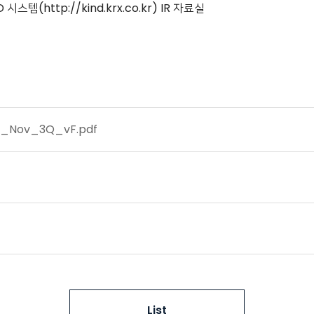
스템(http://kind.krx.co.kr) IR 자료실
_Nov_3Q_vF.pdf
List