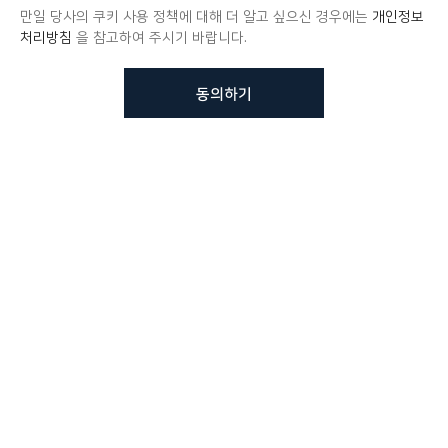
만일 당사의 쿠키 사용 정책에 대해 더 알고 싶으신 경우에는
개인정보
처리방침
을 참고하여 주시기 바랍니다.
동의하기
뷰노메드 솔루션에 대해 더
궁금하신가요?
VUNO 팀에게 언제든지 연락주세요.
문의사항 남기기