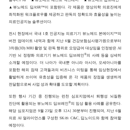
▲뷰노메드 딥ASR™이 포함된다. 각 제품은 영상의학 의료진에게
최적화된 워크플로우를 제공하고 판독의 정확도와 효율성을 높이는
의료인공지능 솔루션이다.
전시 현장에서 국내 1호 인공지능 의료기기 뷰노메드 본에이지™의
버전 업데이트 내역과 함께 지난 6월 건강보험심사평가원으로부터
3차원(3D) MRI 촬영 및 판독 행위로 요양급여 대상임을 인정받은 AI
®
기반 뇌 정량화 의료기기 뷰노메드 딥브레인
의 사례 등을 상세히
소개할 예정이다. 더 나아가 국내뿐 아니라 아시아, 오세아니아를
포함한 해외 잠재 고객들과의 비즈니스 미팅을 통해 임상현장에서
활발하게 쓰이며 유효성을 입증해 온 각 제품의 장점을 생생하게
전달함으로써 사업 성과 확대를 도모할 계획이다.
또한 행사 기간 중 진행되는 런천 심포지엄에서 퇴행성 뇌질환
®
진단에 활용되는 뷰노메드 딥브레인
의 임상 활용 사례를 공유한다.
해당 심포지엄은 9월 23일 오후 12시 30분부터 진행되며, 지난 6월
의료 AI 얼라이언스를 구성한 SK㈜ C&C, 딥노이드와 함께 참여할
예정이다.