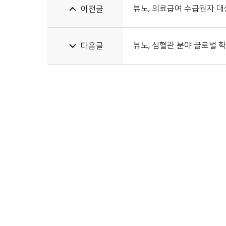
뷰노, 의료급여 수급권자 대
이전글
뷰노, 심혈관 분야 글로벌 학
다음글