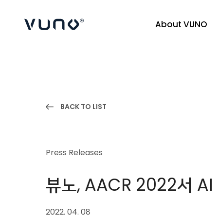
About VUNO
(주) 뷰노
BACK TO LIST
Press Releases
뷰노, AACR 2022서 
2022. 04. 08