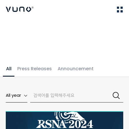
(주) 뷰노
Home
News
All
Press Releases
Announcement
All year