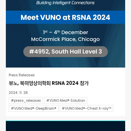
Press Releases
뷰노, 북미영상의학회 RSNA 2024 참가
2024. 11. 28
#press_releases
#VUNO Med® Solution
#VUNO Med®-DeepBrain®
#VUNO Med®-Chest X-ray™