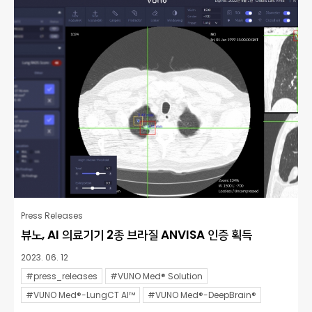
Press Releases
뷰노, AI 의료기기 2종 브라질 ANVISA 인증 획득
2023. 06. 12
#press_releases
#VUNO Med® Solution
#VUNO Med®-LungCT AI™
#VUNO Med®-DeepBrain®