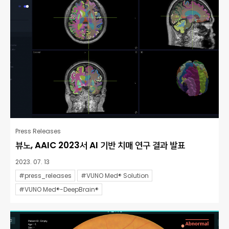
Press Releases
뷰노, AAIC 2023서 AI 기반 치매 연구 결과 발표
2023. 07. 13
#press_releases
#VUNO Med® Solution
#VUNO Med®-DeepBrain®