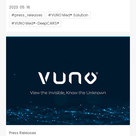
2023. 05. 16
#press_releases
#VUNO Med® Solution
#VUNO Med®-DeepCARS®
Press Releases