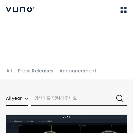
(주) 뷰노
Home
News
All
Press Releases
Announcement
All year