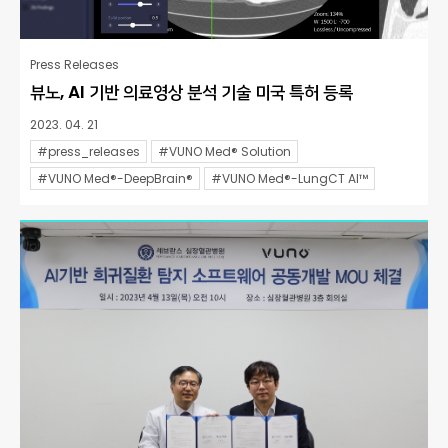
Press Releases
뷰노, AI 기반 의료영상 분석 기술 미국 특허 등록
2023. 04. 21
#press_releases
#VUNO Med® Solution
#VUNO Med®-DeepBrain®
#VUNO Med®-LungCT AI™