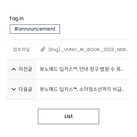
Tag in
#announcement
첨부파일
(Eng)_VUNO_IR_BOOK_2023_NDR_HK.pdf
이전글
뷰노메드 딥카스™, 연내 청구 병원 수 목표 초과 달성
다음글
뷰노메드 딥카스™, 소아청소년까지 비급여 적용 확대
List