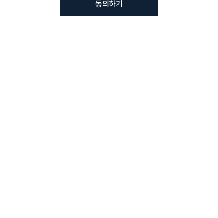
동의하기
뷰노메드 솔루션에 대해 더
궁금하신가요?
VUNO 팀에게 언제든지 연락주세요.
문의사항 남기기