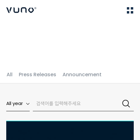
(주) 뷰노
Home
News
All
Press Releases
Announcement
All year