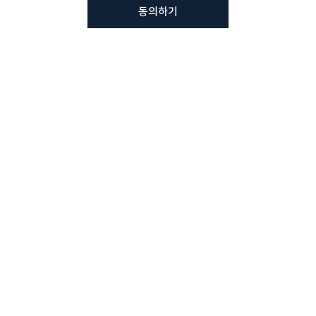
동의하기
뷰노메드 솔루션에 대해 더
궁금하신가요?
VUNO 팀에게 언제든지 연락주세요.
문의사항 남기기