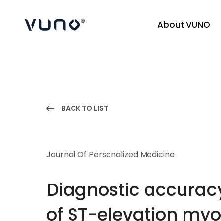
About VUNO
(주) 뷰노
BACK TO LIST
Journal Of Personalized Medicine
Diagnostic accuracy
of ST-elevation myo