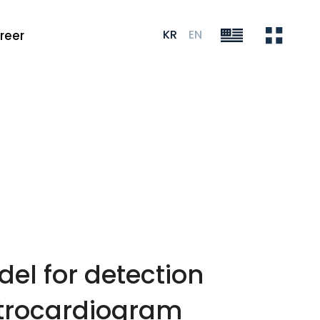
KR
EN
reer
el for detection
ctrocardiogram