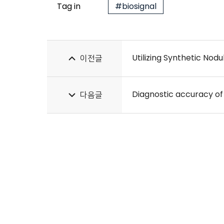
Tag in
#biosignal
Utilizing Synthetic Nod
이전글
다음글