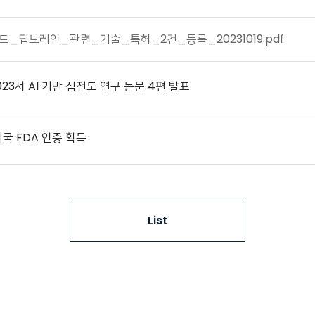
_딥브레인_관련_기술_특허_2건_등록_20231019.pdf
23서 AI 기반 심전도 연구 논문 4편 발표
국 FDA 인증 획득
List