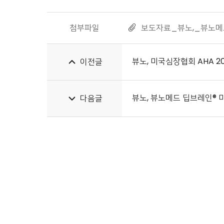
첨부파일
보도자료_뷰노,_뷰노메드
뷰노, 미국심장협회 AHA 20
이전글
뷰노, 뷰노메드 딥브레인® 미
다음글