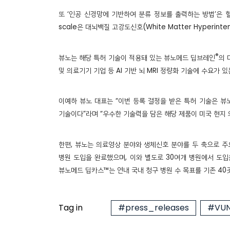
또 ‘인공 신경망에 기반하여 분류 정보를 출력하는 방법’은 혈
scale은 대뇌백질 고강도신호(White Matter Hyperi
®
뷰노는 해당 특허 기술이 적용돼 있는 뷰노메드 딥브레인
의 
및 의료기기 기업 등 AI 기반 뇌 MRI 정량화 기술에 수요가
이예하 뷰노 대표는 “이번 등록 결정을 받은 특허 기술은 뷰노
기술이다”라며 “우수한 기술력을 담은 해당 제품이 미국 현지 
한편, 뷰노는 의료영상 분야와 생체신호 분야를 두 축으로 주요
병원 도입을 완료했으며, 이와 별도로 30여개 병원에서 도입
뷰노메드 딥카스™는 연내 국내 청구 병원 수 목표를 기존 40곳
Tag in
#press_releases
#VUN