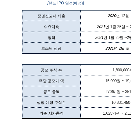
[
뷰노 IPO 일정(예정)]
증권신고서 제출
2020
년 12월 
수요예측
2021
년 1월 25일 ~ 
청약
2021
년 1월
29
일 ~2
코스닥 상장
2021
년 2월 초 
공모 주식 수
1,800,000
주당 공모가 액
15,000원 ~ 19
공모 금액
270억 원 ~ 35
상장 예정 주식수
10,831,45
기준 시가총액
1,625억원 ~ 2,