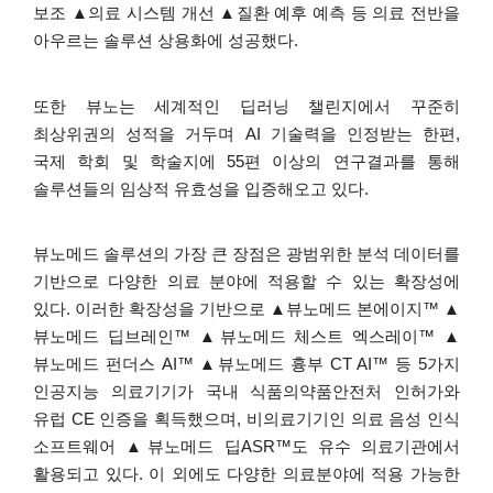
보조
▲
의료
시스템
개선
▲
질환
예후
예측
등
의료
전반을
아우르는
솔루션
상용화에
성공했다
.
또한
뷰노는
세계적인
딥러닝
챌린지에서
꾸준히
최상위권의
성적을
거두며
AI
기술력을
인정받는
한편
,
국제
학회
및
학술지에
55
편
이상의
연구결과를
통해
솔루션들의
임상적
유효성을
입증해오고
있다
.
뷰노메드
솔루션의
가장
큰
장점은
광범위한
분석
데이터를
기반으로
다양한
의료
분야에
적용할
수
있는
확장성에
있다
.
이러한
확장성을
기반으로
▲
뷰노메드
본에이지
™ ▲
뷰노메드
딥브레인
™ ▲
뷰노메드
체스트
엑스레이
™ ▲
뷰노메드
펀더스
AI™ ▲
뷰노메드
흉부
CT AI™
등
5
가지
인공지능
의료기기가
국내
식품의약품안전처
인허가와
유럽
CE
인증을
획득했으며
,
비의료기기인
의료
음성
인식
소프트웨어
▲
뷰노메드
딥
ASR™
도
유수
의료기관에서
활용되고
있다
.
이
외에도
다양한
의료분야에
적용
가능한