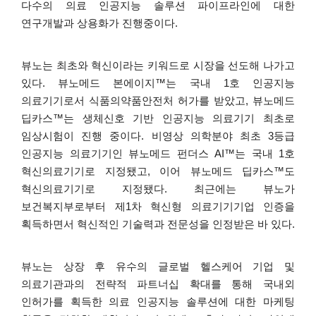
다수의
의료
인공지능
솔루션
파이프라인에
대한
연구개발과
상용화가
진행중이다
.
뷰노는
최초와
혁신이라는
키워드로
시장을
선도해
나가고
있다
.
뷰노메드
본에이지
™
는
국내
1
호
인공지능
의료기기로서
식품의약품안전처
허가를
받았고
,
뷰노메드
딥카스
™
는
생체신호
기반
인공지능
의료기기
최초로
임상시험이
진행
중이다
.
비영상
의학분야
최초
3
등급
인공지능
의료기기인
뷰노메드
펀더스
AI™
는
국내
1
호
혁신의료기기로
지정됐고
,
이어
뷰노메드
딥카스
™
도
혁신의료기기로
지정됐다
.
최근에는
뷰노가
보건복지부로부터
제
1
차
혁신형
의료기기기업
인증을
획득하면서
혁신적인
기술력과
전문성을
인정받은
바
있다
.
뷰노는
상장
후
유수의
글로벌
헬스케어
기업
및
의료기관과의
전략적
파트너십
확대를
통해
국내외
인허가를
획득한
의료
인공지능
솔루션에
대한
마케팅