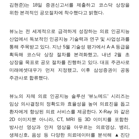
김현준
)
는
18
일
증권신고서를
제출하고
코스닥
상장을
위한
본격적인
공모절차에
착수했다고
밝혔다
.
뷰노는
전
세계적으로
급격하게
성장하는
의료
인공지능
산업에서
독보적인
인공지능
기술력과
연구
및
사업성과를
통해
주목받고
있다
.
지난
5
월
기술성
평가에서
A·A
등급을
획득해
코스닥
상장
절차를
본격화했고
,
내년
2
월
초
상장을
목표로
공모
절차를
진행하고
있다
.
대표
주관사로
미래에셋대우가
먼저
지정됐고
,
이후
삼성증권이
공동
주관사로
합류했다
.
뷰노의
자체
의료
인공지능
솔루션
‘
뷰노메드
’
시리즈는
임상
의사결정의
정확도와
효율성을
높여
의료진을
돕고
환자에게
향상된
의료
서비스를
제공한다
. X-Ray
와
같은
2D
이미지뿐
아니라
, CT, MRI
등
3D
이미지를
포함한
방사선
영상과
안저
영상을
아우르는
의료영상
,
병리
,
생체신호
,
음성
등
다양한
의료데이터를
분석해
▲
진단