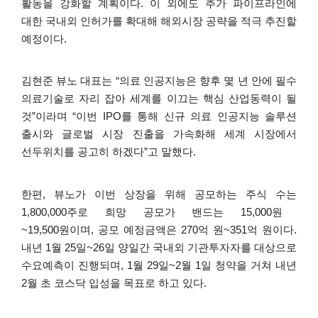
활동을
강화할
계획이다
.
이
외에도
추가
파이프라인에
대한
국내외
인허가를
확대해
해외시장
공략을
적극
추진할
예정이다
.
김현준
뷰노
대표는
“
의료
인공지능은
향후
몇
년
안에
필수
의료기술로
자리
잡아
세계를
이끄는
핵심
산업동력이
될
것
”
이라며
“
이번
IPO
를
통해
신규
의료
인공지능
솔루션
출시와
글로벌
시장
진출을
가속화해
세계
시장에서
선두위치를
공고히
하겠다
”
고
말했다
.
한편
,
뷰노가
이번
상장을
위해
공모하는
주식
수는
1,800,000
주로
희망
공모가
밴드는
15,000
원
~19,500
원이며
,
공모
예정금액은
270
억
원
~351
억
원이다
.
내년
1
월
25
일
~26
일
양일간
국내외
기관투자자를
대상으로
수요예측이
진행되며
, 1
월
29
일
~2
월
1
일
청약을
거쳐
내년
2
월
초
코스닥
입성을
목표로
하고
있다
.