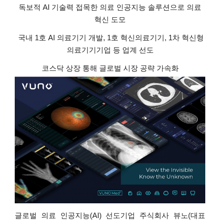
독보적
AI
기술력
접목한
의료
인공지능
솔루션으로
의료
혁신
도모
국내
1
호
AI
의료기기
개발
, 1
호
혁신의료기기
, 1
차
혁신형
의료기기기업
등
업계
선도
코스닥
상장
통해
글로벌
시장
공략
가속화
글로벌
의료
인공지능
(AI)
선도기업
주식회사
뷰노
(
대표