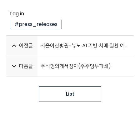
Tag in
#press_releases
이전글
서울아산병원-뷰노 AI 기반 치매 질환 예측 연구 AJNR 게재
다음글
주식명의개서정지(주주명부폐쇄)
List