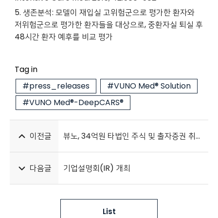
5.
생존분석: 모델이 재입실 고위험군으로 평가한 환자와
저위험군으로 평가한 환자들을 대상으로, 중환자실 퇴실 후
48시간 환자 예후를 비교 평가
Tag in
#press_releases
#VUNO Med® Solution
#VUNO Med®-DeepCARS®
이전글
뷰노, 34억원 타법인 주식 및 출자증권 취득 “선택과 집중 위한 결정”
다음글
기업설명회(IR) 개최
List