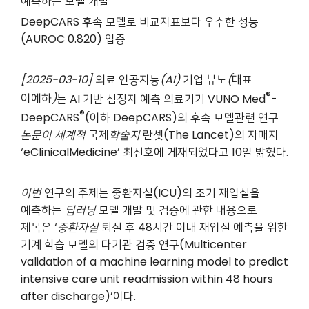
예측하는 모델 개발
DeepCARS
후속 모델로 비교지표보다 우수한 성능
(
AUROC 0.820)
입증
[2025-03-10]
의료
인공지능
(AI)
기업
뷰노
(
대표
®
이예하
)
는 AI 기반 심정지 예측 의료기기 VUNO Med
-
®
DeepCARS
(이하 DeepCARS)의 후속 모델관련 연구
논문이
세계적
국제
학술지
란셋(The Lancet)의 자매지
‘eClinicalMedicine’ 최신호에 게재되었다고 10일 밝혔다.
이번
연구의 주제는 중환자실(ICU)의 조기 재입실을
예측하는
딥러닝
모델 개발 및 검증에 관한 내용으로
제목은 ‘
중환자실
퇴실 후 48시간 이내 재입실 예측을 위한
기계 학습 모델의 다기관 검증 연구(Multicenter
validation of a machine learning model to predict
intensive care unit readmission within 48 hours
after discharge)’이다.