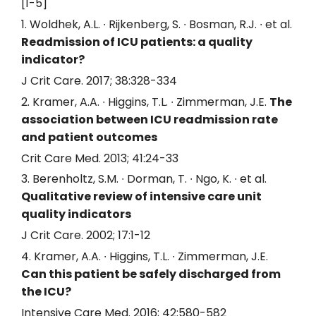
[1-5]
1. Woldhek, A.L. ∙ Rijkenberg, S. ∙ Bosman, R.J. ∙ et al.
Readmission of ICU patients: a quality
indicator?
J Crit Care. 2017; 38:328-334
2. Kramer, A.A. ∙ Higgins, T.L. ∙ Zimmerman, J.E.
The
association between ICU readmission rate
and patient outcomes
Crit Care Med. 2013; 41:24-33
3. Berenholtz, S.M. ∙ Dorman, T. ∙ Ngo, K. ∙ et al.
Qualitative review of intensive care unit
quality indicators
J Crit Care. 2002; 17:1-12
4. Kramer, A.A. ∙ Higgins, T.L. ∙ Zimmerman, J.E.
Can this patient be safely discharged from
the ICU?
Intensive Care Med. 2016; 42:580-582