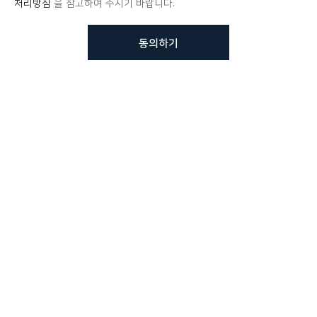
처리방침
을 참고하여 주시기 바랍니다.
동의하기
뷰노메드 솔루션에 대해 더
궁금하신가요?
VUNO 팀에게 언제든지 연락주세요.
문의사항 남기기