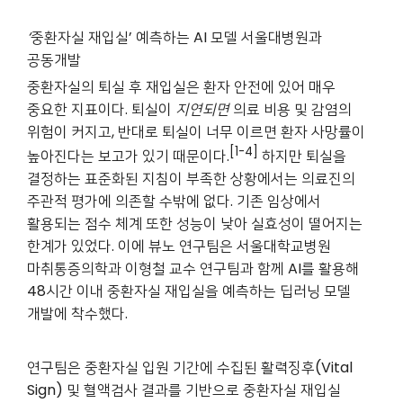
‘
중환자실 재입실’ 예측하는 AI 모델 서울대병원과
공동개발
중환자실의 퇴실 후 재입실은 환자 안전에 있어 매우
중요한 지표이다. 퇴실이
지연되면
의료 비용 및 감염의
위험이 커지고, 반대로 퇴실이 너무 이르면 환자 사망률이
[1-4]
높아진다는 보고가 있기 때문이다.
하지만 퇴실을
결정하는 표준화된 지침이 부족한 상황에서는 의료진의
주관적 평가에 의존할 수밖에 없다. 기존 임상에서
활용되는 점수 체계 또한 성능이 낮아 실효성이 떨어지는
한계가 있었다. 이에 뷰노 연구팀은 서울대학교병원
마취통증의학과 이형철 교수 연구팀과 함께 AI를 활용해
48시간 이내 중환자실 재입실을 예측하는 딥러닝 모델
개발에 착수했다.
연구팀은 중환자실 입원 기간에 수집된 활력징후(Vital
Sign) 및 혈액검사 결과를 기반으로 중환자실 재입실