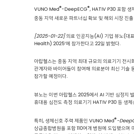
®
®
VUNO Med
-DeepECG
, HATIV P30
포함 생
중동 지역 새로운 파트너십 확보 및 해외 시장 진출
[2025-01-22]
의료 인공지능(AI) 기업 뷰노(대
Health) 2025’에 참가한다고 22일 밝혔다.
아랍헬스는 중동 지역 최대 규모의 의료기기 전시회
관계자와 바이어들이 참여해 의료분야 최신 기술 동향
참가할 예정이다.
뷰노는 이번 아랍헬스 2025에서 AI 기반 심정지
휴대용 심전도 측정 의료기기 HATIV P30 등
생체신
®
특히, 생체신호 주력 제품인 VUNO Med
-Deep
상급종합병원을 포함 110여개 병원에 도입됐으며 