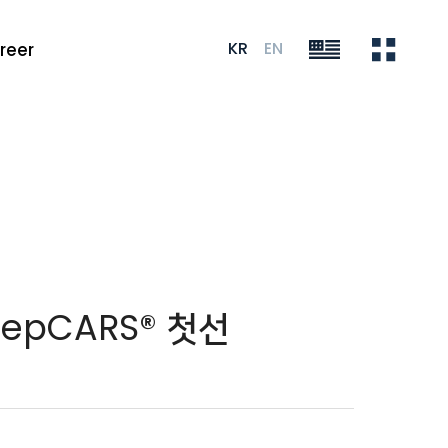
KR
EN
reer
epCARS® 첫선