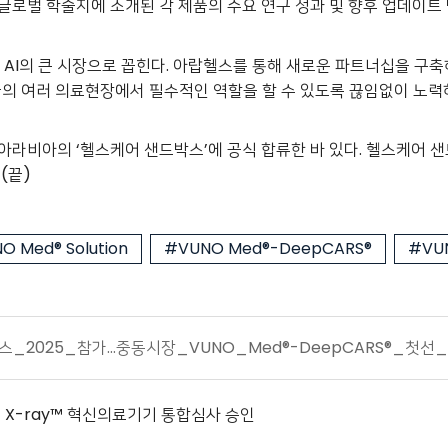
글로벌 학술지에 소개된 각 제품의 주요 연구 성과 및 향후 업데이트
 AI의 큰 시장으로 꼽힌다. 아랍헬스를 통해 새로운 파트너십을 구
각국의 여러 의료현장에서 필수적인 역할을 할 수 있도록 끊임없이 노력
우디아라비아의 ‘헬스케어 샌드박스’에 공식 합류한 바 있다. 헬스케어
.
(
끝
)
O Med® Solution
#VUNO Med®-DeepCARS®
#VUN
2025_참가…중동시장_VUNO_Med®-DeepCARS®_첫선_202
st X-ray™ 혁신의료기기 통합심사 승인