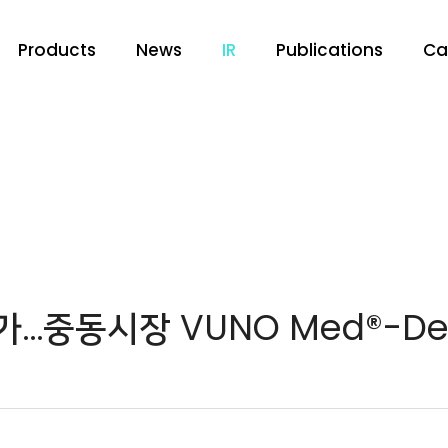
Products
News
IR
Publications
Ca
가…중동시장 VUNO Med®-De