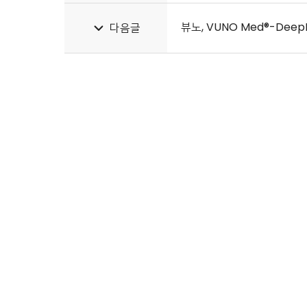
뷰노, VUNO Med®-Dee
다음글