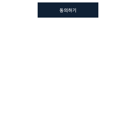
동의하기
뷰노메드 솔루션에 대해 더
궁금하신가요?
VUNO 팀에게 언제든지 연락주세요.
문의사항 남기기