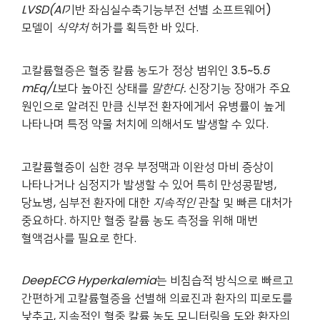
LVSD(
AI
기반 좌심실수축기능부전 선별 소프트웨어)
모델이
식약처
허가를 획득한 바 있다.
고칼륨혈증은 혈중 칼륨 농도가 정상 범위인 3.5~5.
5
mEq/L
보다 높아진 상태를
말한다
.
신장기능 장애가 주요
원인으로 알려진 만큼 신부전 환자에게서 유병률이 높게
나타나며 특정 약물 처치에 의해서도 발생할 수 있다.
고칼륨혈증이 심한 경우 부정맥과 이완성 마비 증상이
나타나거나 심정지가 발생할 수 있어 특히 만성콩팥병,
당뇨병, 심부전 환자에 대한
지속적인
관찰 및 빠른 대처가
중요하다. 하지만 혈중 칼륨 농도 측정을 위해 매번
혈액검사를 필요로 한다.
DeepECG
Hyperkalemia
는 비침습적 방식으로 빠르고
간편하게 고칼륨혈증을 선별해 의료진과 환자의 피로도를
낮추고, 지속적인 혈중 칼륨 농도 모니터링을 도와 환자의