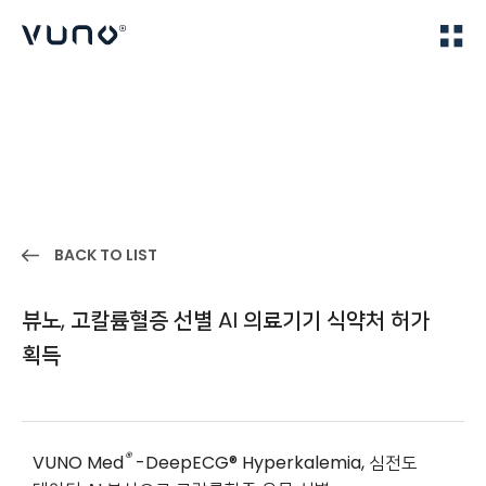
(주) 뷰노
Home
IR
BACK TO LIST
뷰노, 고칼륨혈증 선별 AI 의료기기 식약처 허가
획득
®
VUNO Med
-DeepECG® Hyperkalemia,
심전도