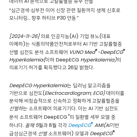
데이터 AI 분석으로 고칼륨혈증 유무 선별
“
심근경색∙심부전 이어 신장 관련 질환까지 생체 신호로
모니터링… 향후 하티브 P30 연동
”
[2024-11-26]
의료 인공지능(AI) 기업 뷰노(대표
이예하)는 식품의약품안전처로부터 AI 기반 고칼륨혈증
®
®
선별 심전도 분석 소프트웨어
VUNO Med
-DeepECG
Hyperkalemia
(
이하 DeepECG
Hyperkalemia)
의
의료기기 허가를 획득했다고 26일 밝혔다.
DeepECG
Hyperkalemia
는 딥러닝 알고리즘을
기반으로 심전도(
Electrocardiogram; ECG)
데이터를
분석해 비침습적으로 신속하고 정확하게 고칼륨혈증을
선별하
는 소프트웨어 의료기기다. 이는 AI 기반 심전도
®
분석 소프트웨어 DeepECG
의 질환별 세부 모델 중
®
하나다.
올해
5
월과 8월 각각
DeepECG
AMI(
AI
기반
®
급성심근경색
선별
소프트웨어) 모델과
DeepECG