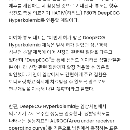
예후를 개선하는 데 활용될 것으로 기대된다. 뷰노는 향후
심전도 측정 의료기기 HATIV(하티브) P30과 DeepECG
Hyperkalemia를 연동할 계획이다.
이예하 뷰노 대표는 “이번에 허가 받은 DeepECG
Hyperkalemia 제품은 앞서 허가 받았던 심근경색∙
심부전
선별
제품에 이어 신장과 관련된 질환을 다루고
®
있다”며 “DeepECG
를 통해 심전도 데이터를 심혈관질환
뿐 아니라
신
장 관련 질환까지 확장 적용할 수 있음을
확인했다. 개인이 일상에서도 간편하게 주요 질환을
모니터링
하고
적시에 치료받을 수 있도록 앞으로도
연구개발을 지속해 나갈
계획
”
이라
고
말했다.
한편, DeepECG Hyperkalemia는 임상시험에서
의료기기로서 우수한 성능을 입증했다.
선별
정확도를
나타내는 성능지표인 AUROC(Area under receiver
operating curve)를 기준으로 병원에서 측정하는 표준