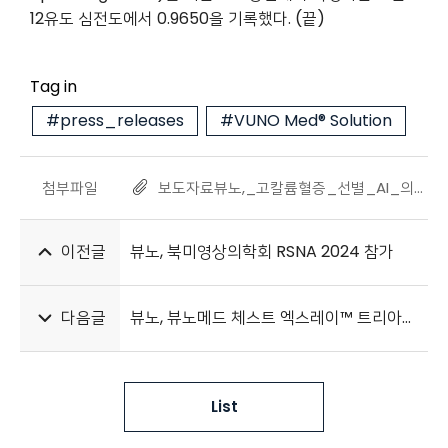
12유도 심전도에서 0.9650을 기록했다.
(
끝
)
Tag in
#press_releases
#VUNO Med® Solution
첨부파일
보도자료뷰노,_고칼륨혈증_선별_AI_의료기기_식약처_허가_획득_20241126.pdf
이전글
뷰노, 북미영상의학회 RSNA 2024 참가
다음글
뷰노, 뷰노메드 체스트 엑스레이™ 트리아지 미국 FDA 허가 획득
List