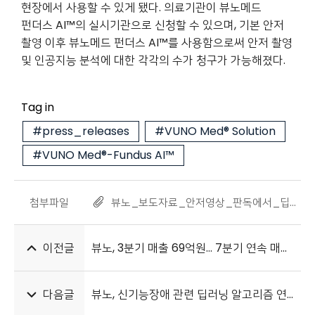
현장에서 사용할 수 있게 됐다. 의료기관이 뷰노메드
펀더스 AI™의 실시기관으로 신청할 수 있으며, 기본 안저
촬영 이후 뷰노메드 펀더스 AI™를 사용함으로써 안저 촬영
및 인공지능 분석에 대한 각각의 수가 청구가 가능해졌다.
Tag in
#press_releases
#VUNO Med® Solution
#VUNO Med®-Fundus AI™
첨부파일
뷰노_보도자료_안저영상_판독에서_딥러닝_기술의_임상적_유용성_연구_발표_20241104_1.pdf
이전글
뷰노, 3분기 매출 69억원… 7분기 연속 매출 증가
다음글
뷰노, 신기능장애 관련 딥러닝 알고리즘 연구 성과 국제학술지 네이처 자매지 게재