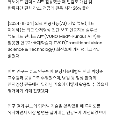
뷰노메드 펀더스 AI™ 활용했을 때 민감도 개선 및
판독자간 편차 감소,
전공의 판독 시간 26% 줄어
[2024-11-04]
의료 인공지능(AI) 기업 뷰노(대표
이예하)는 최근 안저영상 진단 보조 인공지능 솔루션
뷰노메드 펀더스 AI™
(VUNO Med®-Fundus AI™)
를
활용한 연구가 국제학술지 TVST(Transitional Vision
Science & Technology) 최신호에 게재됐다고 4일
밝혔다.
이번 연구는 뷰노 연구팀이 분당서울대병원 안과 박상준
교수팀과 공동으로 수행했으며, 병원 등 임상 환경의
안저영상 판독에서 딥러닝 기술이 어떻게 활용될 수 있을지
평가하기 위해 진행됐다.
연구 결과 뷰노의 딥러닝 기술을 활용했을 때 특이도를
유지하면서 이상 병변을 잡아내는 민감도가 개선되었으며