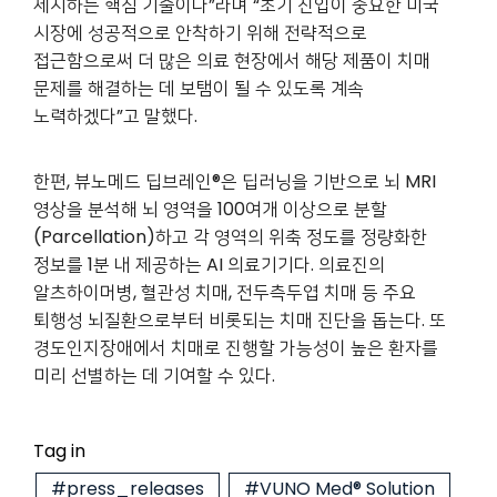
제시하는 핵심 기술이다”라며 “초기 진입이 중요한 미국
시장에 성공적으로 안착하기 위해 전략적으로
접근함으로써 더 많은 의료 현장에서 해당 제품이 치매
문제를 해결하는 데 보탬이 될 수 있도록 계속
노력하겠다”고 말했다.
한편, 뷰노메드 딥브레인
®
은 딥러닝을 기반으로 뇌 MRI
영상을 분석해 뇌 영역을 100여개 이상으로 분할
(Parcellation)하고 각 영역의 위축 정도를 정량화한
정보를 1분 내 제공하는 AI 의료기기다. 의료진의
알츠하이머병, 혈관성 치매, 전두측두엽 치매 등 주요
퇴행성 뇌질환으로부터 비롯되는 치매 진단을 돕는다. 또
경도인지장애에서 치매로 진행할 가능성이 높은 환자를
미리 선별하는 데 기여할 수 있다.
Tag in
#press_releases
#VUNO Med® Solution