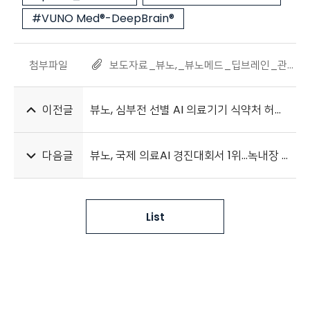
#VUNO Med®-DeepBrain®
첨부파일
보도자료_뷰노,_뷰노메드_딥브레인_관련_기술_2건_미국_특허_등록_20240730.pdf
이전글
뷰노, 심부전 선별 AI 의료기기 식약처 허가 획득
다음글
뷰노, 국제 의료AI 경진대회서 1위…녹내장 판독 글로벌 경쟁력 입증
List