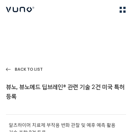
(주) 뷰노
Home
IR
BACK TO LIST
뷰노, 뷰노메드 딥브레인® 관련 기술 2건 미국 특허
등록
알츠하이머 치료제 부작용 변화 관찰 및 예후 예측 활용