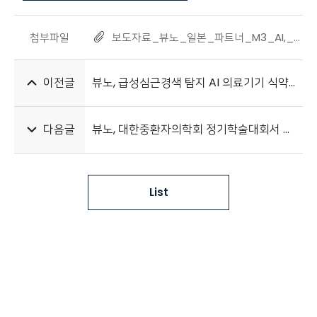
첨부파일
보도자료_뷰노_일본_파트너_M3_AI,_현지_최고_수준_영업망_확보_20240429.pdf
이전글
뷰노, 급성심근경색 탐지 AI 의료기기 식약처 허가 획득
다음글
뷰노, 대한중환자의학회 정기학술대회서 뷰노메드 딥카스™ 전시
List