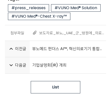
#press_releases
#VUNO Med® Solution
#VUNO Med®-Chest X-ray™
첨부파일
보도자료_뷰노,_UAE_군_병원에_의료AI_솔루션_공급_20240422.pdf
이전글
뷰노메드 펀더스 AI™, 혁신의료기기 통합심사 승인
다음글
기업설명회(IR) 개최
List