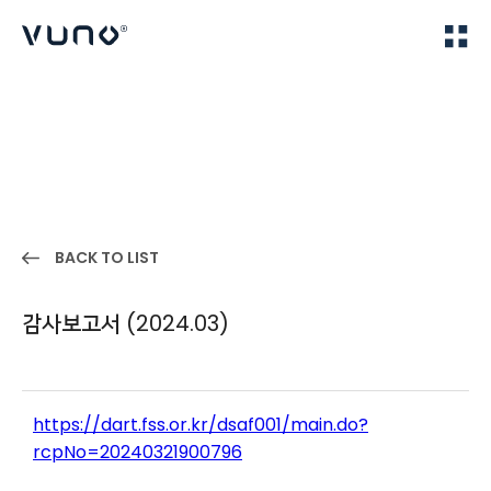
(주) 뷰노
Home
IR
BACK TO LIST
감사보고서 (2024.03)
https://dart.fss.or.kr/dsaf001/main.do?
rcpNo=20240321900796