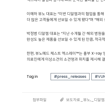
이예하 뷰노 대표는 “이번 디알젬과의 협업을 통해
더 많은 고객들에게 선보일 수 있게 됐다”며 “해외
박정병 디알젬 대표는 “지난 수개월 간 해외 병원을
완성도 높은 제품을 선보일 수 있게 된 만큼, 적극
한편, 뷰노메드 체스트 엑스레이™는 흉부 X-ray 
의료진에게 이상소견의 소견명과 위치를 제시해 결핵,
Tag in
#press_releases
#VUN
첨부파일
보도자료_뷰노,_디알젬과