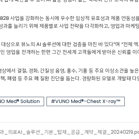
 B2B 사업을 강화하는 동시에 우수한 임상적 유효성과 제품 연동성
 성과를 늘리기 위해 제품별로 사업 전략을 다각화하고, 영업과 마케
 대상으로 뷰노의 AI 솔루션에 대한 검증을 마친 바 있다”며 “전체 
적인 영업을 전개하는 한편 그간 전세계 고객들에게 받아온 신뢰를 이
영상에서 결절, 경화, 간질성 음영, 흉수, 기흉 등 주요 이상소견을 
 폐렴 등 주요 폐 질환 진단을 돕는다. 경량화된 모델로 개발돼 다양한
O Med® Solution
#VUNO Med®-Chest X-ray™
_의료AI_솔루션_기본_탑재_공급_계약_체결_20240219.pd