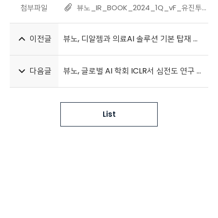
첨부파일
뷰노_IR_BOOK_2024_1Q_vF_유진투자증권.pdf
이전글
뷰노, 디알젬과 의료AI 솔루션 기본 탑재 공급 계약 체결
다음글
뷰노, 글로벌 AI 학회 ICLR서 심전도 연구 논문 채택
List