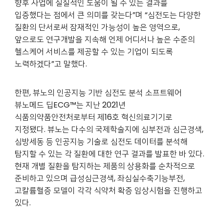
향후 사업에 실질적인 도움이 될 수 있는 결과를
입증했다는 점에서 큰 의미를 갖는다”며 “심전도는 다양한
질환의 단서로써 잠재적인 가능성이 높은 영역으로,
앞으로도 연구개발을 지속해 언제 어디서나 높은 수준의
헬스케어 서비스를 제공할 수 있는 기업이 되도록
노력하겠다”고 말했다.
한편, 뷰노의 인공지능 기반 심전도 분석 소프트웨어
뷰노메드 딥ECG™는 지난 2021년
식품의약품안전처로부터 제16호 혁신의료기기로
지정됐다. 뷰노는 다수의 국제학술지에 심부전과 심근경색,
심방세동 등 인공지능 기술로 심전도 데이터를 분석해
탐지할 수 있는 각 질환에 대한 연구 결과를 발표한 바 있다.
현재 개별 질환을 탐지하는 제품의 상용화를 순차적으로
준비하고 있으며 급성심근경색, 좌심실수축기능부전,
고칼륨혈증 모델이 각각 식약처 확증 임상시험을 진행하고
있다.