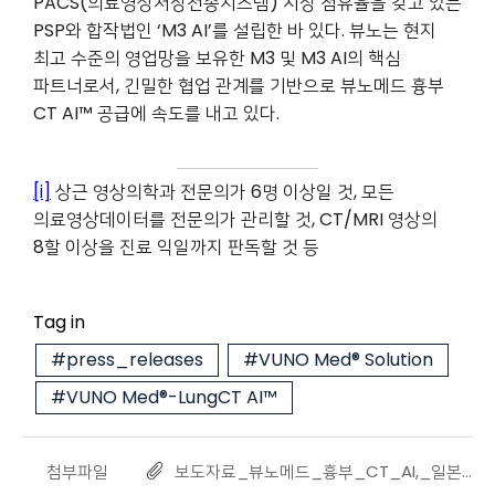
PACS(의료영상저장전송시스템) 시장 점유율을 갖고 있는
PSP와 합작법인 ‘M3 AI’를 설립한 바 있다. 뷰노는 현지
최고 수준의 영업망을 보유한 M3 및 M3 AI의 핵심
파트너로서, 긴밀한 협업 관계를 기반으로 뷰노메드 흉부
CT AI™ 공급에 속도를 내고 있다.
[i]
상근 영상의학과 전문의가 6명 이상일 것, 모든
의료영상데이터를 전문의가 관리할 것, CT/MRI 영상의
8할 이상을 진료 익일까지 판독할 것 등
Tag in
#press_releases
#VUNO Med® Solution
#VUNO Med®-LungCT AI™
첨부파일
보도자료_뷰노메드_흉부_CT_AI,_일본_보험급여_대상_인정_20240115.pdf