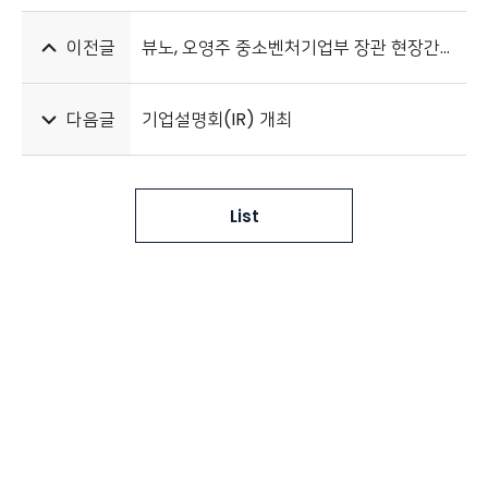
이전글
뷰노, 오영주 중소벤처기업부 장관 현장간담회 참가
다음글
기업설명회(IR) 개최
List