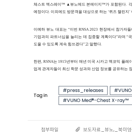
체스트 엑스레이™ ▲뷰노메드 본에이지™가 포함된다. 각 
예정이다. 이외에도 방문객을 대상으로 하는 ‘퀴즈 챌린지’
이예하 뷰노 대표는 “이번 RNSA 2023 현장에서 참가자
기업과의 파트너십을 늘리는 데 집중할 계획이다”라며 “
도울 수 있도록 계속 힘쓰겠다”고 말했다.
한편, RSNA는 1915년부터 매년 미국 시카고 맥코믹 플레
업계 관계자들이 최신 학문 성과와 산업 정보를 공유하는 장으로 알
#press_releases
#VUNO 
Tag in
#VUNO Med®-Chest X-ray™
첨부파일
보도자료_뷰노,_북미영상의