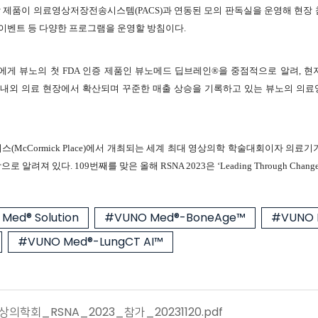
제품이 의료영상저장전송시스템(PACS)과 연동된 모의 판독실을 운영해 현장 
 이벤트 등 다양한 프로그램을 운영할 방침이다.
들에게 뷰노의 첫 FDA 인증 제품인 뷰노메드 딥브레인®을 중점적으로 알려, 현지
국내외 의료 현장에서 확산되며 꾸준한 매출 상승을 기록하고 있는 뷰노의 의료
이스(McCormick Place)에서 개최되는 세계 최대 영상의학 학술대회이자 의료
려져 있다. 109번째를 맞은 올해 RSNA 2023은 ‘Leading Through Ch
Med® Solution
#VUNO Med®-BoneAge™
#VUNO 
#VUNO Med®-LungCT AI™
학회_RSNA_2023_참가_20231120.pdf