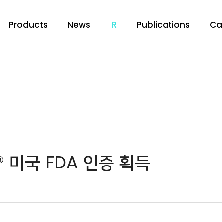
Products
News
IR
Publications
Ca
 미국 FDA 인증 획득