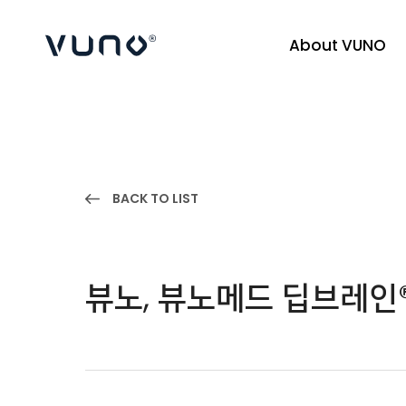
About VUNO
(주) 뷰노
BACK TO LIST
뷰노, 뷰노메드 딥브레인®