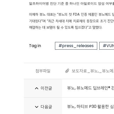
알츠하이머병 진단 기준 중 하나인 아밀로이드 양성 여부를
이예하 뷰노 대표는 “뷰노의 첫 FDA 인증 제품인 뷰노메드
기대된다”며 “최근 차세대 치매 치료제의 등장으로 조기 진단
해결하는 데 보탬이 될 수 있도록 힘쓰겠다”고 말했다.
Tag in
#press_releases
#VUN
첨부파일
보도자료_뷰노,_뷰노메드
뷰노, 뷰노메드 딥브레인® 관
이전글
뷰노, 하티브 P30 활용한 
다음글