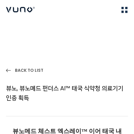
(주) 뷰노
Home
IR
BACK TO LIST
뷰노, 뷰노메드 펀더스 AI™ 태국 식약청 의료기기
인증 획득
뷰노메드 체스트 엑스레이™ 이어 태국 내