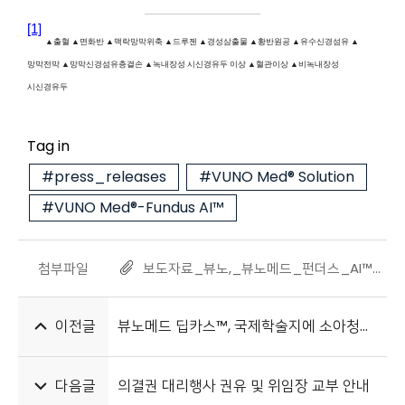
[1]
▲
출혈 ▲면화반 ▲맥락망막위축 ▲드루젠 ▲경성삼출물 ▲황반원공 ▲유수신경섬유 ▲
망막전막 ▲망막신경섬유층결손 ▲녹내장성 시신경유두 이상 ▲혈관이상 ▲비녹내장성
시신경유두
Tag in
#press_releases
#VUNO Med® Solution
#VUNO Med®-Fundus AI™
첨부파일
보도자료_뷰노,_뷰노메드_펀더스_AI™_태국_의료기기_인증_획득_20221215.pdf
이전글
뷰노메드 딥카스™, 국제학술지에 소아청소년 대상 병원 내 심정지 예측 성능 입증
다음글
의결권 대리행사 권유 및 위임장 교부 안내