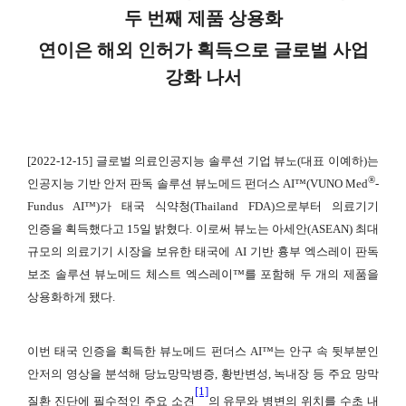
두 번째 제품 상용화
연이은 해외 인허가 획득으로 글로벌 사업
강화 나서
[2022-12-15] 글로벌 의료인공지능 솔루션 기업 뷰노(대표 이예하)는
®
인공지능 기반 안저 판독 솔루션 뷰노메드 펀더스 AI™(VUNO Med
-
Fundus AI™)가 태국 식약청(Thailand FDA)으로부터 의료기기
인증을 획득했다고 15일 밝혔다. 이로써 뷰노는 아세안(ASEAN) 최대
규모의 의료기기 시장을 보유한 태국에 AI 기반 흉부 엑스레이 판독
보조 솔루션 뷰노메드 체스트 엑스레이™를 포함해 두 개의 제품을
상용화하게 됐다.
이번 태국 인증을 획득한 뷰노메드 펀더스 AI™는 안구 속 뒷부분인
안저의 영상을 분석해 당뇨망막병증, 황반변성, 녹내장 등 주요 망막
[1]
질환 진단에 필수적인 주요 소견
의 유무와 병변의 위치를 수초 내