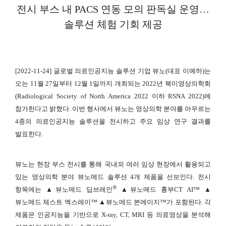
전시 부스 내 PACS 연동 모의 판독실 운영…
솔루션 체험 기회 제공
[2022-11-24] 글로벌 의료인공지능 솔루션 기업 뷰노(대표 이예하)는
오는 11월 27일부터 12월 1일까지 개최되는 2022년 북미영상의학회
(Radiological Society of North America 2022 이하 RSNA 2022)에
참가한다고 밝혔다. 이번 행사에서 뷰노는 영상의학 분야를 아우르는
4종의 의료인공지능 솔루션을 전시하고 주요 임상 연구 결과를
발표한다.
뷰노는 현장 부스 전시를 통해 국내외 여러 임상 현장에서 활용되고
있는 영상의학 분야 뷰노메드 솔루션 4개 제품을 선보인다. 전시
®
항목에는 ▲뷰노메드 딥브레인
▲뷰노메드 흉부CT AI™ ▲
뷰노메드 체스트 엑스레이™ ▲뷰노메드 본에이지™가 포함된다. 각
제품은 인공지능을 기반으로 X-ray, CT, MRI 등 의료영상을 분석해