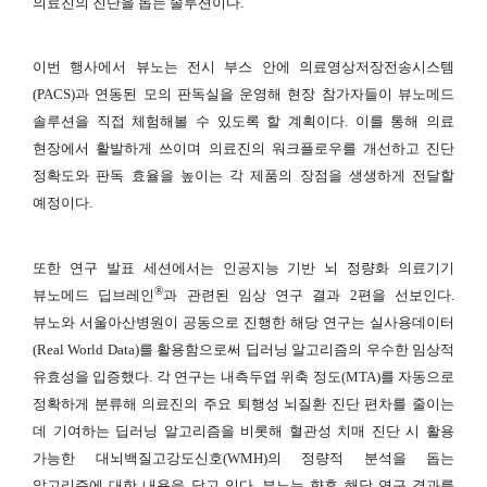
의료진의 진단을 돕는 솔루션이다.
이번 행사에서 뷰노는 전시 부스 안에 의료영상저장전송시스템
(PACS)과 연동된 모의 판독실을 운영해 현장 참가자들이 뷰노메드
솔루션을 직접 체험해볼 수 있도록 할 계획이다. 이를 통해 의료
현장에서 활발하게 쓰이며 의료진의 워크플로우를 개선하고 진단
정확도와 판독 효율을 높이는 각 제품의 장점을 생생하게 전달할
예정이다.
또한 연구 발표 세션에서는 인공지능 기반 뇌 정량화 의료기기
®
뷰노메드 딥브레인
과 관련된 임상 연구 결과 2편을 선보인다.
뷰노와 서울아산병원이 공동으로 진행한 해당 연구는 실사용데이터
(Real World Data)를 활용함으로써 딥러닝 알고리즘의 우수한 임상적
유효성을 입증했다. 각 연구는 내측두엽 위축 정도(MTA)를 자동으로
정확하게 분류해 의료진의 주요 퇴행성 뇌질환 진단 편차를 줄이는
데 기여하는 딥러닝 알고리즘을 비롯해 혈관성 치매 진단 시 활용
가능한 대뇌백질고강도신호(WMH)의 정량적 분석을 돕는
알고리즘에 대한 내용을 담고 있다. 뷰노는 향후 해당 연구 결과를