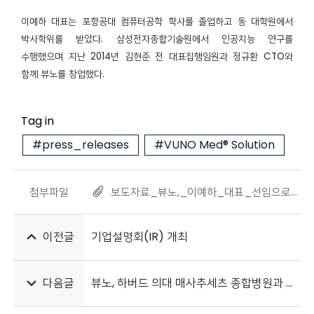
이예하
대표는 포항공대 컴퓨터공학 학사를 졸업하고 동 대학원에서
박사학위를 받았다. 삼성전자종합기술원에서 인공지능 연구를
수행했으며 지난 2014년 김현준 전 대표집행임원과 정규환 CTO와
함께 뷰노를 창업했다.
Tag in
#press_releases
#VUNO Med® Solution
첨부파일
보도자료_뷰노,_이예하_대표_선임으로_최대주주_책임경영_강화_220203.pdf
이전글
기업설명회(IR) 개최
다음글
뷰노, 하버드 의대 매사추세츠 종합병원과 임상 연구 계약 체결